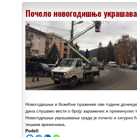
Почело новогодишње украшава
Новогодишње и божићне пражнике ове године дочекујем
дана слушамо вести о броју заражених и преминулих т
Новогодишње украшавање града је почело и сигурно ћ
тешким временима.
Podeli