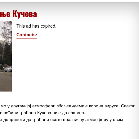
ње Кучева
This ad has expired.
Contacts:
о у другачијој атмосфери због епидемије корона вируса. Сваког
е већини грађана Кучева није до славља.
е допринети да грађани осете празничну атмосферу у овим