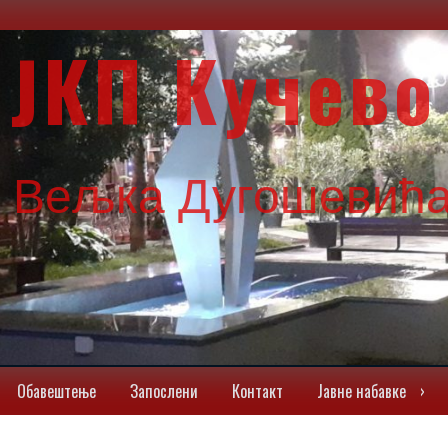
ЈКП Кучево
г Вељка Дугошевића
Обавештењe
Запослени
Контакт
Јавне набавке