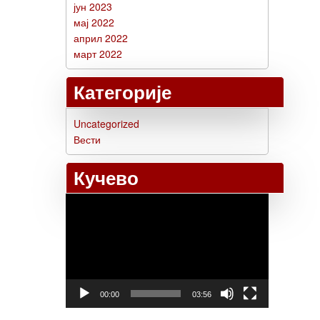
јун 2023
мај 2022
април 2022
март 2022
Категорије
Uncategorized
Вести
Кучево
Прегледач
видео
записа
00:00
03:56