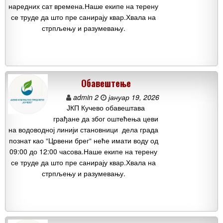
наредних сат времена.Наше екипе на терену
се труде да што пре санирају квар.Хвала на
стрпљењу и разумевању.
Обавештење
admin 2
јануар 19, 2026
ЈКП Кучево обавештава
грађане да због оштећења цеви
на водоводној линији становници дела града
познат као “Црвени брег“ неће имати воду од
09:00 до 12:00 часова.Наше екипе на терену
се труде да што пре санирају квар.Хвала на
стрпљењу и разумевању.