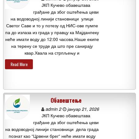
ЈКП Кучево обавештава
грађане да због оштећења цеви
на водоводној линији становници улице
Светог Саве и то у потезу од НИС-ове пумпе
па до излаза из града у правцу ка Мајданпеку
неће имати воду до 12:00 часова.Наше екипе
на терену се труде да што пре санирају
квар.Хвала на стрпљењу и
Read More
Обавештење
admin 2
јануар 21, 2026
ЈКП Кучево обавештава
грађане да због оштећења цеви
на водоводној линији становници дела града
познат као “Црвени брег“ неће имати воду