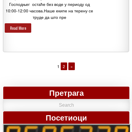
Господњег остаће без воде у периоду од
10:00-12:00 часова.Наше екипе на терену се
труде да што пре
Read More
1
2
»
Претрага
Посетиоци