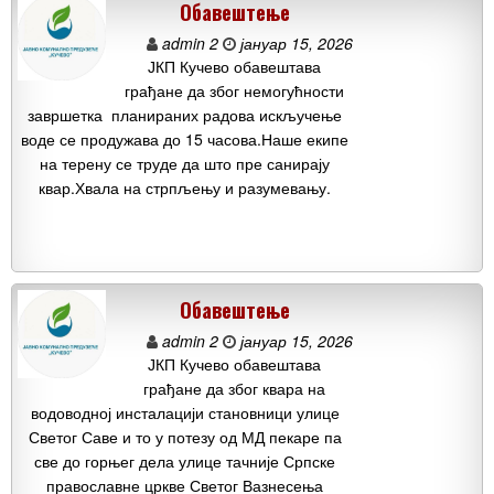
Обавештење
admin 2
јануар 15, 2026
ЈКП Кучево обавештава
грађане да због немогућности
завршетка планираних радова искључење
воде се продужава до 15 часова.Наше екипе
на терену се труде да што пре санирају
квар.Хвала на стрпљењу и разумевању.
Обавештење
admin 2
јануар 15, 2026
ЈКП Кучево обавештава
грађане да због квара на
водоводној инсталацији становници улице
Светог Саве и то у потезу од МД пекаре па
све до горњег дела улице тачније Српске
православне цркве Светог Вазнесења