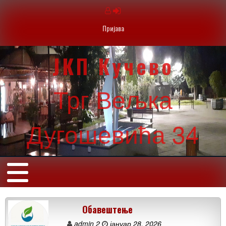
Пријава
ЈКП Кучево
Трг Вељка
Дугошевића 34
Обавештење
admin 2
јануар 28, 2026