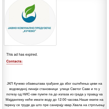
This ad has expired.
Contacts:
ЈКП Кучево обавештава грађане да због оштећења цеви на
водоводној линији становници улице Светог Саве и то у
потезу од НИС-ове пумпе па до излаза из града у правцу ка
Мајданпеку неће имати воду до 12:00 часова.Наше екипе на
терену се труде да што пре санирају квар.Хвала на стрпљењу