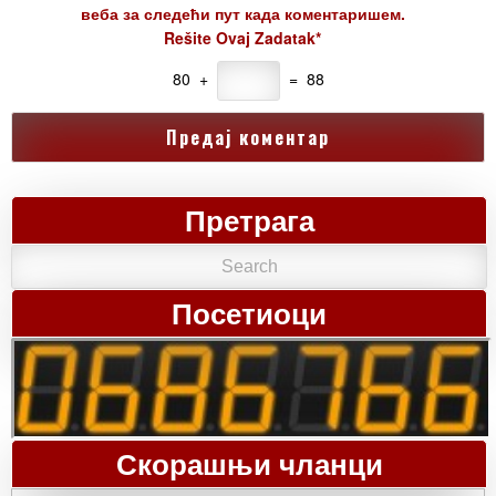
веба за следећи пут када коментаришем.
Rešite Ovaj Zadatak*
80 +
= 88
Претрага
Посетиоци
Скорашњи чланци