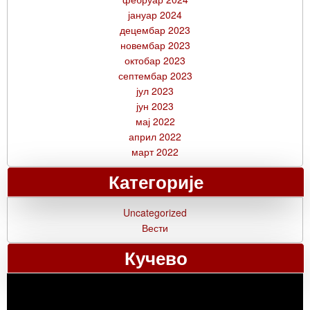
јануар 2024
децембар 2023
новембар 2023
октобар 2023
септембар 2023
јул 2023
јун 2023
мај 2022
април 2022
март 2022
Категорије
Uncategorized
Вести
Кучево
Прегледач
видео