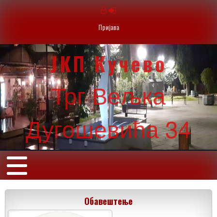
Пријава
ЈКП Кучево
Трг Вељка
Дугошевића 34
Обавештење