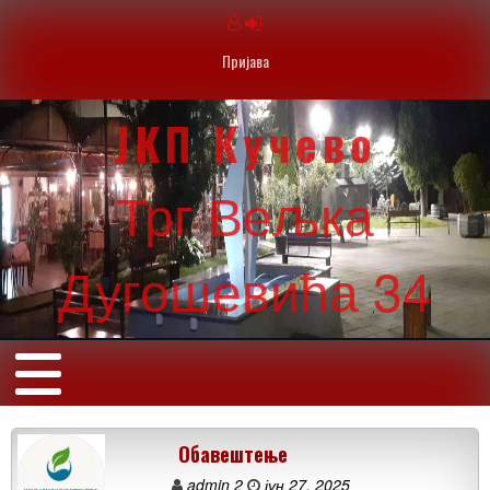
Пријава
ЈКП Кучево
Трг Вељка
Дугошевића 34
Обавештење
admin 2
јун 27, 2025