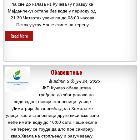
па све до излаза из Кучева (у правцу ка
Мајданпеку) остаће без воде у периоду од
21:30 Четвртак увече па до 08:00 часова
Петак ујутру.Наше екипе на терену
Read More
Обавештење
admin 2
јун 24, 2025
ЈКП Кучево обавештава
грађане да због радова на
водоводној линији становници улице
Димитрија Јовановића,дела Хомољске
улице као и становници друге висинске зоне
неће имати воду до 10:00 сати.Наше екипе
на терену се труде да што пре санирају
квар.Хвала на стрпљењу и разумевању.