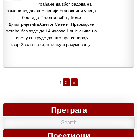
грађане да због радова на
замени водоводне линије становници улица
Леонида Пљешковића , Боже
Димитријевића,Светог Саве и Првомајске
остаће без воде до 14 часова.Наше екипе на
терену се труде да што пре санирају
квар.Хвала на стрпљењу и разумевању.
1
2
»
Претрага
Посетиоци