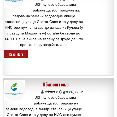
ЈКП Кучево обавештава
грађане да због продужетка
радова на замени водоводне линије
становници улице Светог Саве и то у делу од
НИС-ове пумпе па све до излаза из Кучева (у
правцу ка Мајданпеку) остаће без воде до
14:00 .Наше екипе на терену се труде да што
пре санирају квар.Хвала на
Read More
Обавештење
admin 2
јун 26, 2025
ЈКП Кучево обавештава
грађане да због радова на
замени водоводне линије становници улице
Светог Саве и то у делу од НИС-ове пумпе