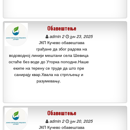
Обавештење
admin 2
јун 23, 2025
ЈКП Кучево обавештава
грађане да због радова на
водоводној линији мештани села Шевица
остаће без воде до Уторка поподне.Наше
екипе на терену се труде да што пре
санирају квар.Хвала на стрпљењу и
разумевању.
Обавештење
admin 2
јун 20, 2025
ЈКП Кучево обавештава