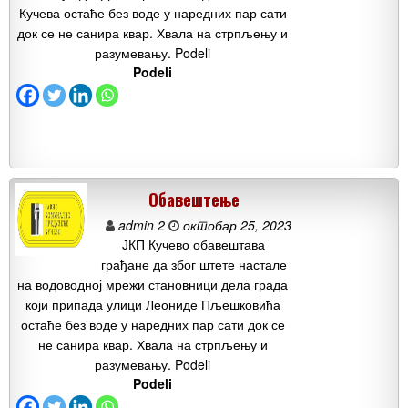
Кучева остаће без воде у наредних пар сати
док се не санира квар. Хвала на стрпљењу и
разумевању. Podeli
Podeli
Обавештење
admin 2
октобар 25, 2023
ЈКП Кучево обавештава
грађане да због штете настале
на водоводној мрежи становници дела града
који припада улици Леониде Пљешковића
остаће без воде у наредних пар сати док се
не санира квар. Хвала на стрпљењу и
разумевању. Podeli
Podeli