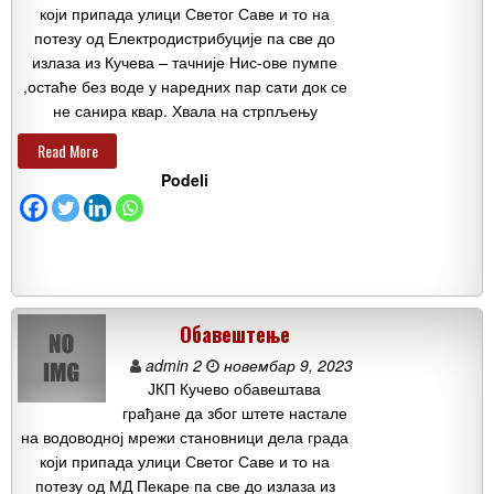
који припада улици Светог Саве и то на
потезу од Електродистрибуције па све до
излаза из Кучева – тачније Нис-ове пумпе
,остаће без воде у наредних пар сати док се
не санира квар. Хвала на стрпљењу
Read More
Podeli
Обавештење
admin 2
новембар 9, 2023
ЈКП Кучево обавештава
грађане да због штете настале
на водоводној мрежи становници дела града
који припада улици Светог Саве и то на
потезу од МД Пекаре па све до излаза из