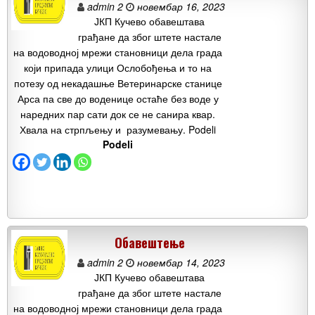
admin 2
новембар 16, 2023
ЈКП Кучево обавештава
грађане да због штете настале
на водоводној мрежи становници дела града
који припада улици Ослобођења и то на
потезу од некадашње Ветеринарске станице
Арса па све до воденице остаће без воде у
наредних пар сати док се не санира квар.
Хвала на стрпљењу и разумевању. Podeli
Podeli
Обавештење
admin 2
новембар 14, 2023
ЈКП Кучево обавештава
грађане да због штете настале
на водоводној мрежи становници дела града