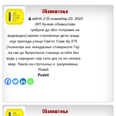
Обавештење
admin 2
новембар 23, 2023
ЈКП Кучево обавештава
грађане да због поправке на
водоводној мрежи становници дела града
који припада улици Светог Саве бр.375
(познатије као некадашње стовариште Гај)
па све до Ватрогасне станице остаће без
воде у наредних пар сати док се не санира
квар. Хвала на стрпљењу и разумевању.
Podeli
Podeli
Обавештење