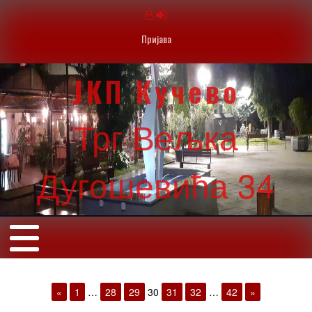
Пријава
ЈКП Кучево
Трг Вељка
Дугошевића 34
«
1
…
28
29
30
31
32
…
42
»