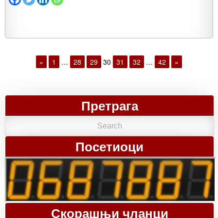
«
1
…
28
29
30
31
32
…
42
»
Претрага
Посетиоци
Скорашњи чланци