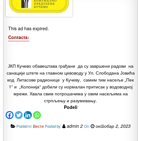
This ad has expired.
Contacts:
ЈКП Кучево обавештава грађане да су завршени радови на
санацији штете на главном цевоводу у Ул. Слободана Јовића
код Литасове радионице у Кучеву, самим тим насеље „Пек
1“ и „Колонија“ добили су нормалан притисак у водоводној
мрежи. Хвала свим потрошачима у овим насељима на
стрпљењу и разумевању.
Podeli
admin 2
октобар 2, 2023
Posted in:
Вести
Posted by:
On: