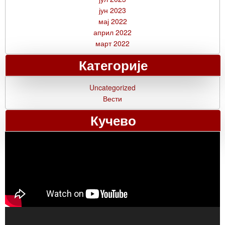
јун 2023
мај 2022
април 2022
март 2022
Категорије
Uncategorized
Вести
Кучево
Прегледач
видео
записа