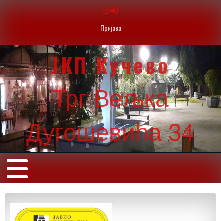
Пријава
ЈКП Кучево
Трг Вељка
Дугошевића 34