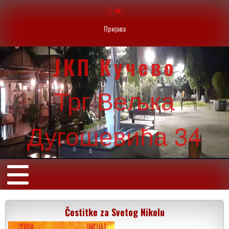
Пријава
ЈКП Кучево
Трг Вељка
Дугошевића 34
Čestitke za Svetog Nikolu