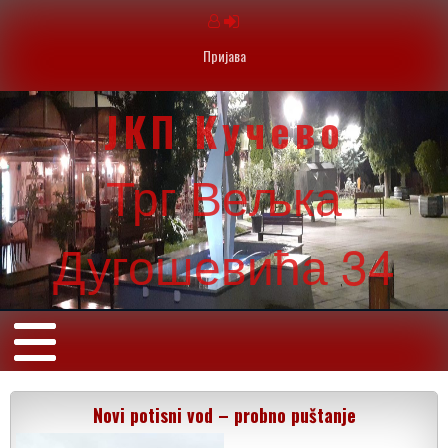
Пријава
ЈКП Кучево
Трг Вељка
Дугошевића 34
Novi potisni vod – probno puštanje