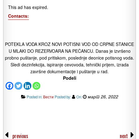
This ad has expired.
Contacts:
POTEKLA VODA KROZ NOVI POTISNI VOD OD CRPNE STANICE
U MLAKI DO REZERVOARA NA PEČANCU. Danas je izvršeno
probno puštanje, pod pritiskom, poslednje deonice potisnog voda.
Sledi dezinfekcija, ispiranje cevovoda, tehnički prijem, izrada
završne dokumentacije i puštanje u rad.
Podeli
март 26, 2022
Posted in:
Вести
Posted by:
On:
previous
next