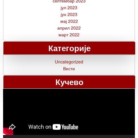
септембар 2023
јул 2023
јун 2023
мај 2022
април 2022
март 2022
Категорије
Uncategorized
Вести
Кучево
Прегледач
видео
записа