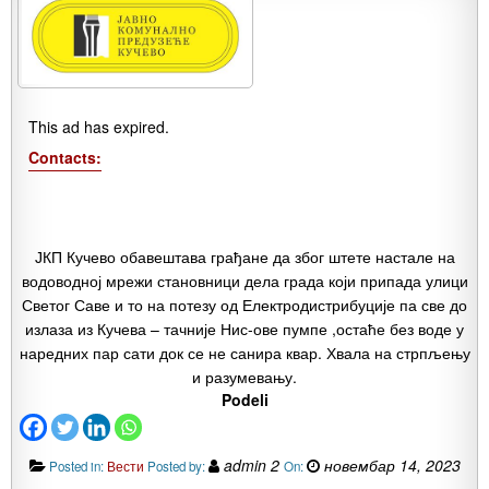
This ad has expired.
Contacts:
ЈКП Кучево обавештава грађане да због штете настале на
водоводној мрежи становници дела града који припада улици
Светог Саве и то на потезу од Електродистрибуције па све до
излаза из Кучева – тачније Нис-ове пумпе ,остаће без воде у
наредних пар сати док се не санира квар. Хвала на стрпљењу
и разумевању.
Podeli
admin 2
новембар 14, 2023
Posted in:
Вести
Posted by:
On: