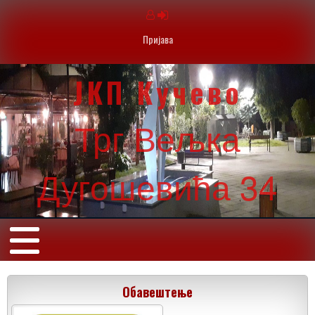
Пријава
ЈКП Кучево
Трг Вељка
Дугошевића 34
Обавештење