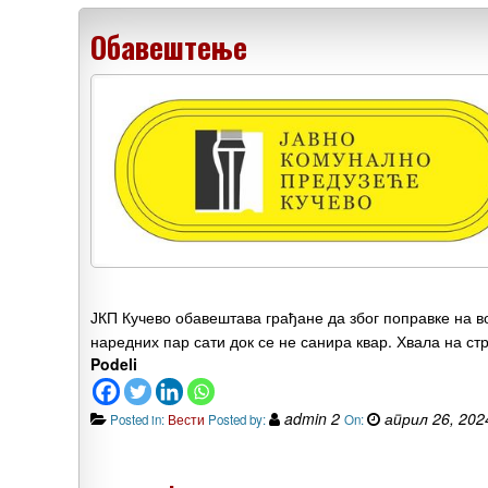
Обавештење
ЈКП Кучево обавештава грађане да због поправке на в
наредних пар сати док се не санира квар. Хвала на с
Podeli
admin 2
април 26, 202
Posted in:
Вести
Posted by:
On: