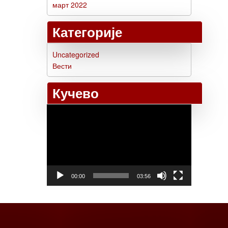
март 2022
Категорије
Uncategorized
Вести
Кучево
Прегледач
видео
записа
00:00
03:56