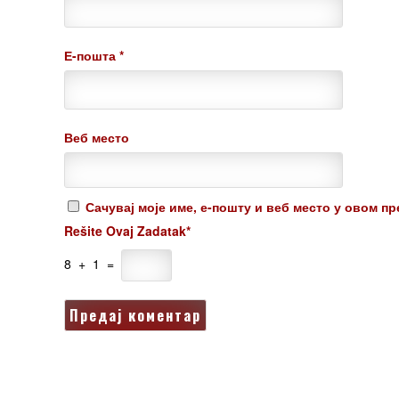
Е-пошта
*
Веб место
Сачувај моје име, е-пошту и веб место у овом п
Rešite Ovaj Zadatak*
8 + 1 =