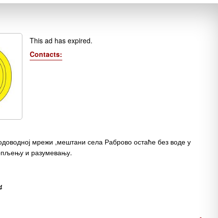
This ad has expired.
Contacts:
одоводној мрежи ,мештани села Раброво остаће без воде у
трпљењу и разумевању.
4