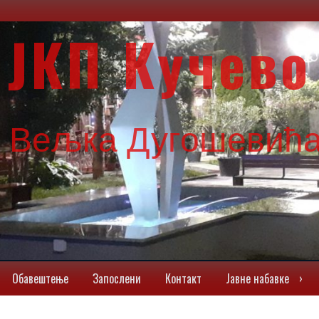
ЈКП Кучево
г Вељка Дугошевића
Обавештењe
Запослени
Контакт
Јавне набавке