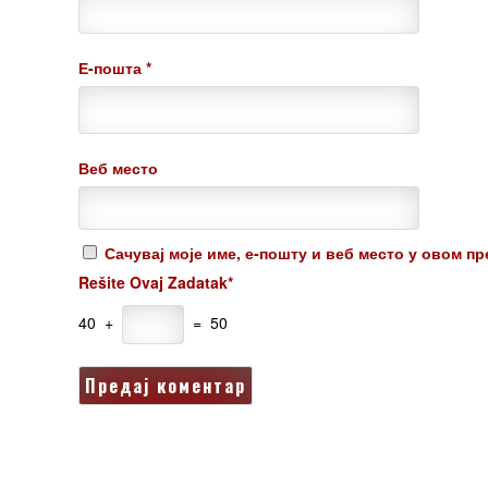
Е-пошта
*
Веб место
Сачувај моје име, е-пошту и веб место у овом п
Rešite Ovaj Zadatak*
40 +
= 50