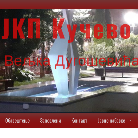
ЈКП Кучево
г Вељка Дугошевића
Обавештењe
Запослени
Контакт
Јавне набавке