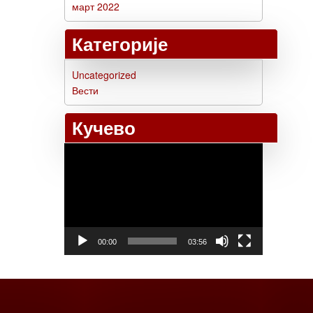
март 2022
Категорије
Uncategorized
Вести
Кучево
Прегледач
видео
записа
00:00
03:56