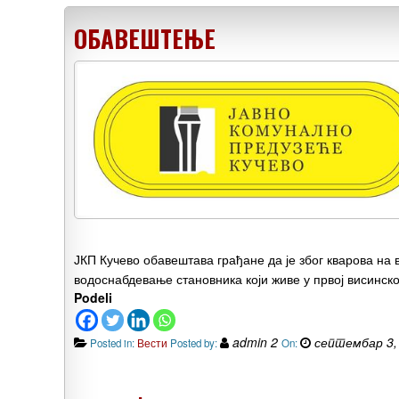
ОБАВЕШТЕЊЕ
ЈКП Кучево обавештава грађане да је због кварова на
водоснабдевање становника који живе у првој висинск
Podeli
admin 2
септембар 3,
Posted in:
Вести
Posted by:
On: