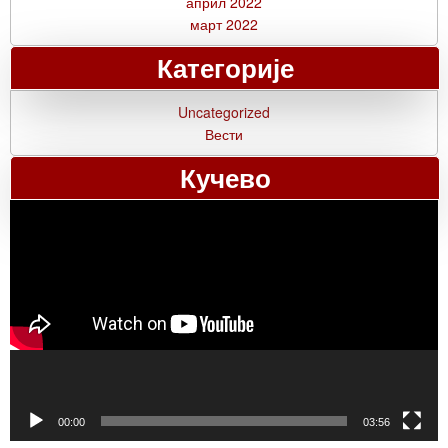
април 2022
март 2022
Категорије
Uncategorized
Вести
Кучево
Прегледач
видео
записа
00:00
03:56