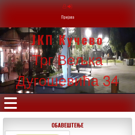
Пријава
ЈКП Кучево
Трг Вељка
Дугошевића 34
ОБАВЕШТЕЊЕ