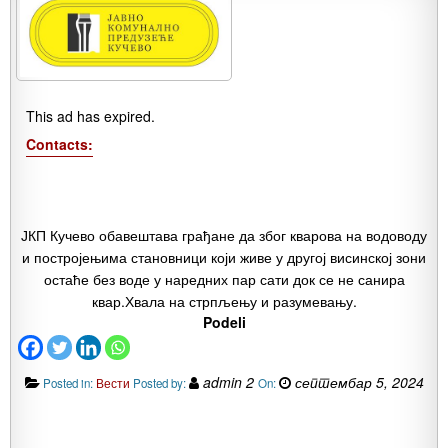
This ad has expired.
Contacts:
ЈКП Кучево обавештава грађане да због кварова на водоводу
и постројењима становници који живе у другој висинској зони
остаће без воде у наредних пар сати док се не санира
квар.Хвала на стрпљењу и разумевању.
Podeli
admin 2
септембар 5, 2024
Posted in:
Вести
Posted by:
On: