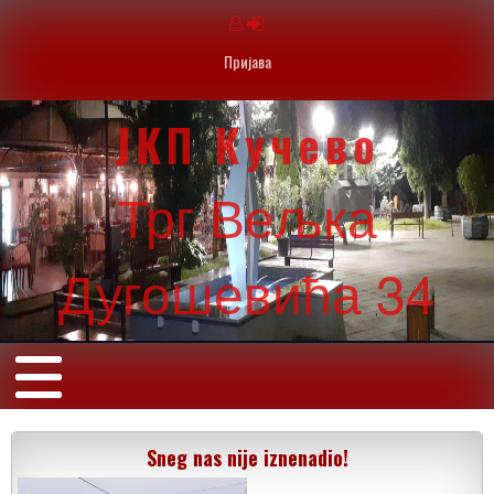
Пријава
ЈКП Кучево
Трг Вељка
Дугошевића 34
Sneg nas nije iznenadio!