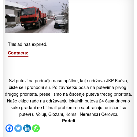
This ad has expired.
Contacts:
Svi putevi na području nase opštine, koje održava JKP Kučvo,
čiste se i prohodni su. Po završetku posla na putevima prvog i
drugog prioriteta, preseli smo na čiscenje puteva trećeg prioriteta.
Naše ekipe rade na održavanju lokalnih puteva 24 časa dnevno
kako građani ne bi imali problema u saobraćaju. ocisćeni su
putevi u Voluji, Glozani, Komsi, Neresnici i Cerovici.
Podeli